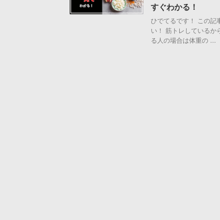
すぐわかる！
ひでてるです！ この記
い！ 筋トレしているか
る人の場合は体重の ...