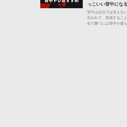
っこいい背中にな
背中は自分では見えな
言われて、実感すること
会で勝つには背中が最も重 