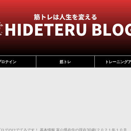
プロテイン
筋トレ
トレーニング
ログのひでてるです！ 基本情報 富山県在住の現在30歳(２０２１年１０月