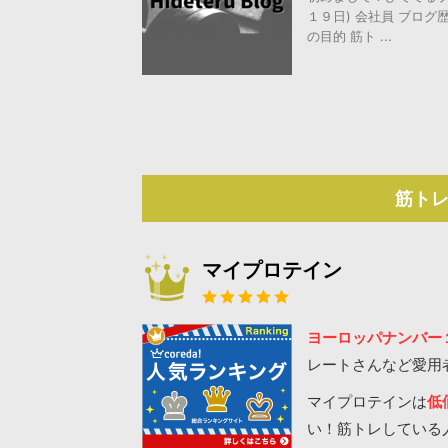
１９日) 会社員 ブロ
の目的 筋ト ...
筋ト
マイプロテイン
ヨーロッパナンバー
レートさんなど愛用
マイプロテインは
低
い！筋トレしている