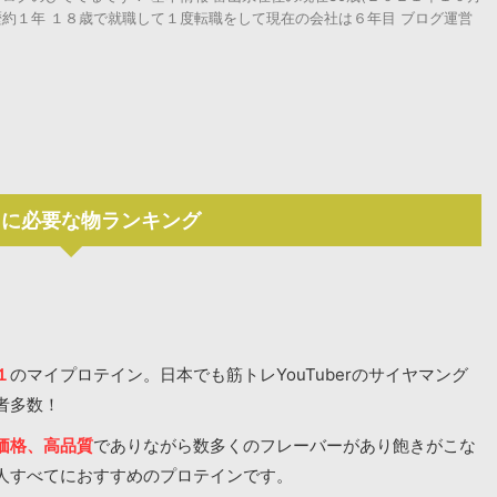
グ歴約１年 １８歳で就職して１度転職をして現在の会社は６年目 ブログ運営
レに必要な物ランキング
１
のマイプロテイン。日本でも筋トレYouTuberのサイヤマング
者多数！
価格、高品質
でありながら数多くのフレーバーがあり飽きがこな
人すべてにおすすめのプロテインです。