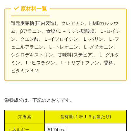
原材料一覧
還元麦芽糖(国内製造)、クレアチン、HMBカルシウ
ム、βアラニン、食塩/Ｌ－リジン塩酸塩、Ｌ-ロイシ
ン、クエン酸、Ｌ‐イソロイシン、Ｌ-バリン、Ｌ‐フ
ェニルアラニン、Ｌ-トレオニン、Ｌ-メチオニン、
シクロデキストリン、甘味料(ステビア)、Ｌ-グルタ
ミン、Ｌ-ヒスチジン、Ｌ-トリプトファン、香料、
ビタミンＢ２
栄養成分は、下記のとおりです。
栄養素
含有量(１杯１３ｇ当たり)
エネルギー
51.74kcal