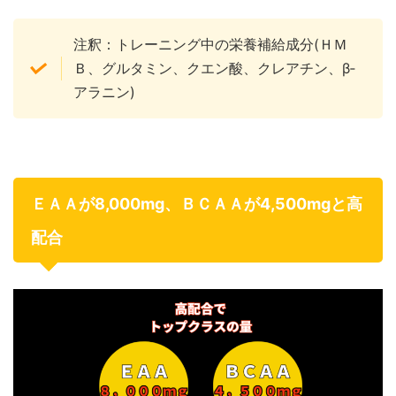
注釈：トレーニング中の栄養補給成分(ＨＭ
Ｂ、グルタミン、クエン酸、クレアチン、β‐
アラニン)
ＥＡＡが8,000mg、ＢＣＡＡが4,500mgと高
配合